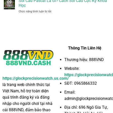
Soi Cầu Pascal Là Gì? Cách Soi Cầu Cực Kỳ Khoa
Nên
09
Soi
Hiệu
Học
Biết
Th1
Cầu
Quả
ở
Chức năng bình luận bị tắt
Xổ
Cho
Soi
Số
Người
Cầu
Ba
Chơi
Pascal
Miền
Là
Bách
Gì?
Phát
Cách
Bách
Soi
Trúng
Cầu
Thông Tin Liên Hệ
Cực
Kỳ
Khoa
Thương hiệu: 888VND
Học
Website:
https://glockprecisionwat
https://glockprecisionwatch.us.com/
SĐT: 0965866332
là trang web chính thức tại
Việt Nam, hỗ trợ toàn diện
Email:
quá trình đăng ký và đăng
admin@glockprecisionwat
nhập cho người chơi tại nhà
Địa chỉ: 696 Ngô Gia Tự,
cái 888VND, đảm bảo thao