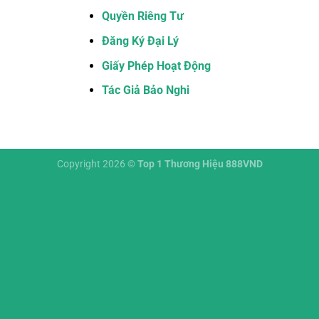
Quyền Riêng Tư
Đăng Ký Đại Lý
Giấy Phép Hoạt Động
Tác Giả Bảo Nghi
Copyright 2026 ©
Top 1 Thương Hiệu 888VND