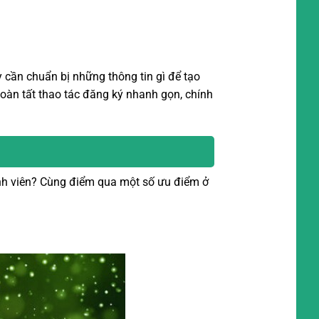
y cần chuẩn bị những thông tin gì để tạo
hoàn tất thao tác đăng ký nhanh gọn, chính
ành viên? Cùng điểm qua một số ưu điểm ở