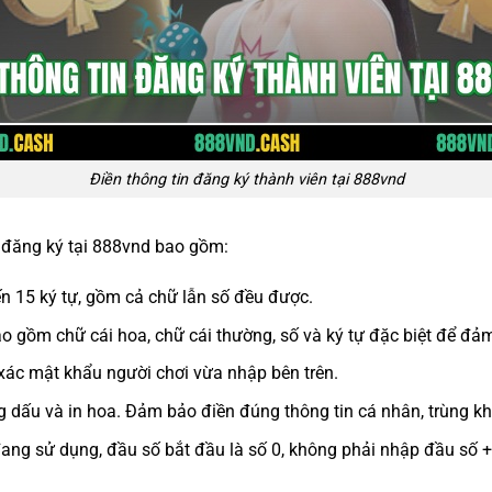
Điền thông tin đăng ký thành viên tại 888vnd
n đăng ký tại 888vnd bao gồm:
n 15 ký tự, gồm cả chữ lẫn số đều được.
bao gồm chữ cái hoa, chữ cái thường, số và ký tự đặc biệt để 
xác mật khẩu người chơi vừa nhập bên trên.
ông dấu và in hoa. Đảm bảo điền đúng thông tin cá nhân, trùng kh
đang sử dụng, đầu số bắt đầu là số 0, không phải nhập đầu số 