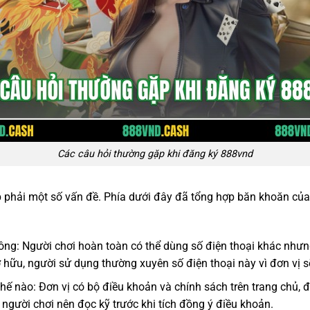
Các câu hỏi thường gặp khi đăng ký 888vnd
p phải một số vấn đề. Phía dưới đây đã tổng hợp băn khoăn của
ông: Người chơi hoàn toàn có thể dùng số điện thoại khác nh
ở hữu, người sử dụng thường xuyên số điện thoại này vì đơn vị s
hế nào: Đơn vị có bộ điều khoản và chính sách trên trang chủ
người chơi nên đọc kỹ trước khi tích đồng ý điều khoản.