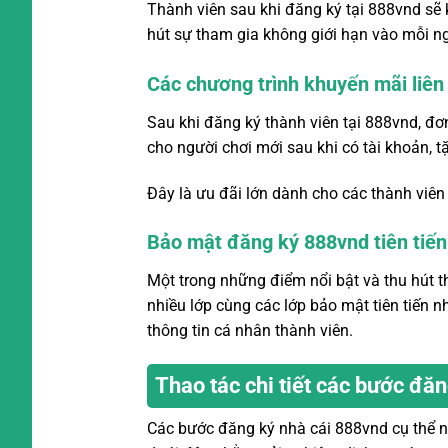
Thành viên sau khi đăng ký tại 888vnd sẽ 
hút sự tham gia không giới hạn vào mỗi n
Các chương trình khuyến mãi liên
Sau khi đăng ký thành viên tại 888vnd, đơn
cho người chơi mới sau khi có tài khoản, 
Đây là ưu đãi lớn dành cho các thành viên
Bảo mật đăng ký 888vnd tiên tiến
Một trong những điểm nổi bật và thu hút t
nhiều lớp cùng các lớp bảo mật tiên tiến 
thông tin cá nhân thành viên.
Thao tác chi tiết các bước đă
Các bước đăng ký nhà cái 888vnd cụ thể n