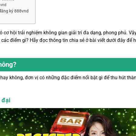
88vnd
 đăng ký 888vnd
 cơ hội trải nghiệm không gian giải trí đa dạng, phong phú. Vậ
 các điểm gì? Hãy đọc thông tin chia sẻ ở bài viết dưới đây để 
hông?
hay không, đơn vị có những đặc điểm nổi bật gì để thu hút th
 đại