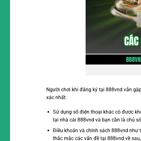
Người chơi khi đăng ký tại 888vnd vẫn gặ
xác nhất:
Sử dụng số điện thoại khác có được kh
tại nhà cái 888vnd và bạn cần là chủ s
Điều khoản và chính sách 888vnd như t
thắc mắc các vấn đề tại 888vnd về sau, 