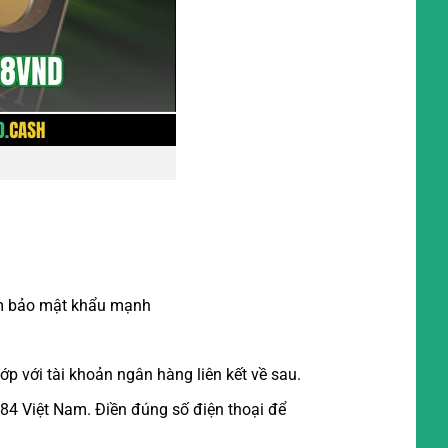
đảm bảo mật khẩu mạnh
ớp với tài khoản ngân hàng liên kết về sau.
+84 Việt Nam. Điền đúng số điện thoại để