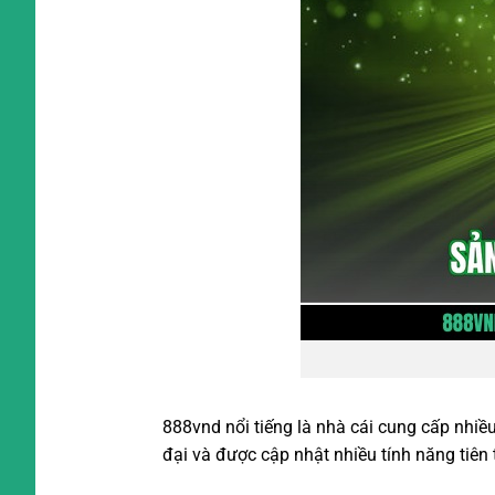
888vnd nổi tiếng là nhà cái cung cấp nhiều 
đại và được cập nhật nhiều tính năng tiên 