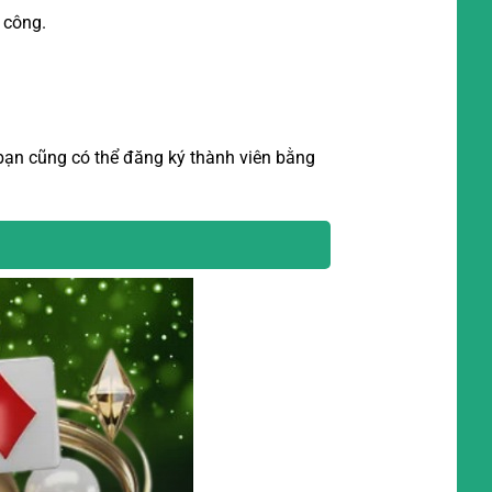
 công.
a bạn cũng có thể đăng ký thành viên bằng