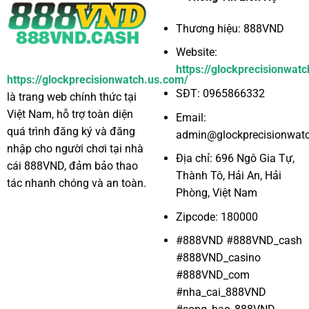
Thương hiệu: 888VND
Website:
https://glockprecisionwat
https://glockprecisionwatch.us.com/
SĐT: 0965866332
là trang web chính thức tại
Việt Nam, hỗ trợ toàn diện
Email:
quá trình đăng ký và đăng
admin@glockprecisionwat
nhập cho người chơi tại nhà
Địa chỉ: 696 Ngô Gia Tự,
cái 888VND, đảm bảo thao
Thành Tô, Hải An, Hải
tác nhanh chóng và an toàn.
Phòng, Việt Nam
Zipcode: 180000
#888VND #888VND_cash
#888VND_casino
#888VND_com
#nha_cai_888VND