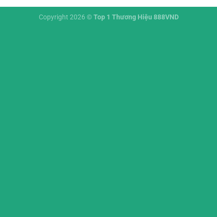
Copyright 2026 ©
Top 1 Thương Hiệu 888VND