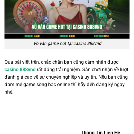
Vô vàn game hot tại casino 888vnd
Qua bài viết trên, chắc chắn bạn cũng cảm nhận được
casino 888vnd
rất đáng trải nghiệm. Sân chơi nhận về lượt
đánh giá cao về sự chuyên nghiệp và uy tín. Nếu bạn cũng
đam mê game sòng bạc online thì hãy đến đăng ký ngay
nhé.
Thông Tin Liên Hệ