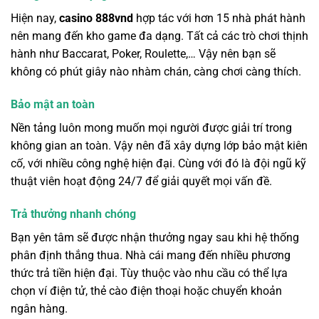
Hiện nay,
casino 888vnd
hợp tác với hơn 15 nhà phát hành
nên mang đến kho game đa dạng. Tất cả các trò chơi thịnh
hành như Baccarat, Poker, Roulette,… Vậy nên bạn sẽ
không có phút giây nào nhàm chán, càng chơi càng thích.
Bảo mật an toàn
Nền tảng luôn mong muốn mọi người được giải trí trong
không gian an toàn. Vậy nên đã xây dựng lớp bảo mật kiên
cố, với nhiều công nghệ hiện đại. Cùng với đó là đội ngũ kỹ
thuật viên hoạt động 24/7 để giải quyết mọi vấn đề.
Trả thưởng nhanh chóng
Bạn yên tâm sẽ được nhận thưởng ngay sau khi hệ thống
phân định thắng thua. Nhà cái mang đến nhiều phương
thức trả tiền hiện đại. Tùy thuộc vào nhu cầu có thể lựa
chọn ví điện tử, thẻ cào điện thoại hoặc chuyển khoản
ngân hàng.