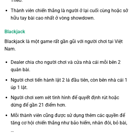
Theo.
Thành viên chiến thắng là người ở lại cuối cùng hoặc sở
hữu tay bài cao nhất ở vòng showdown.
Blackjack
Blackjack là một game rất gần gũi với người chơi tại Việt
Nam.
Dealer chia cho người chơi và cửa nhà cái mỗi bên 2
quân bài.
Người chơi tiến hành lật 2 lá đầu tiên, còn bên nhà cái 1
úp 1 lật.
Người chơi xem xét tình hình để quyết định rút hoặc
dừng để gần 21 điểm hơn.
Mỗi thành viên cũng được sử dụng thêm các quyền để
tăng cơ hội chiến thắng như bảo hiểm, nhân đôi, bỏ bài,
…