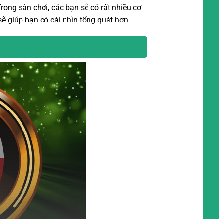
ong sân chơi, các bạn sẽ có rất nhiều cơ
sẽ giúp bạn có cái nhìn tổng quát hơn.