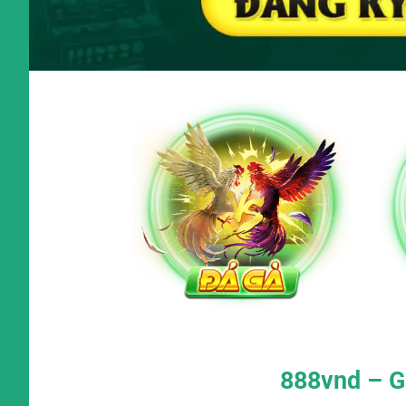
888vnd – G