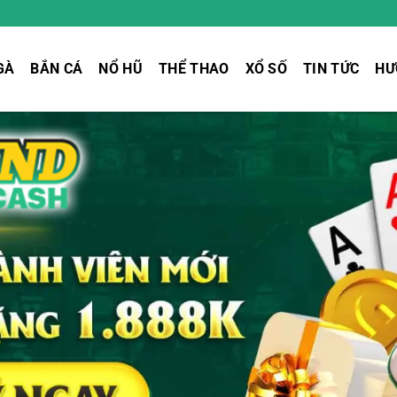
GÀ
BẮN CÁ
NỔ HŨ
THỂ THAO
XỔ SỐ
TIN TỨC
HƯ