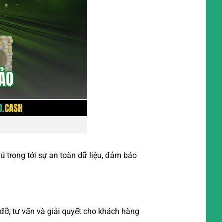
hú trọng tới sự an toàn dữ liệu, đảm bảo
đỡ, tư vấn và giải quyết cho khách hàng