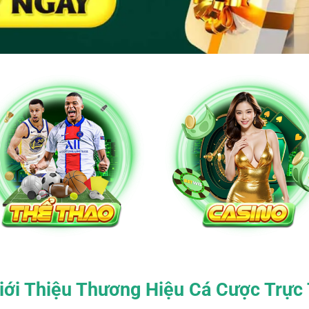
iới Thiệu Thương Hiệu Cá Cược Trực