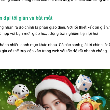
n đại tối giản và bắt mắt
hận ra đó chính là phần giao diện. Với lối thiết kế đơn giản, tố
 hợp với bạn mới, giúp hoạt động trải nghiệm tiện lợi hơn.
hành nhiều danh mục khác nhau. Có các sảnh giải trí chính là: C
gia có thể truy cập vào trang web với tốc độ rất nhanh chóng.