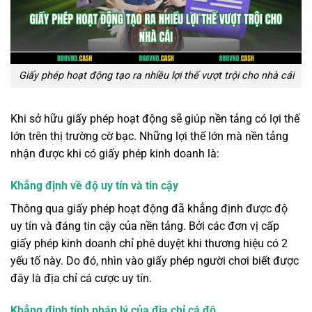
Giấy phép hoạt động tạo ra nhiều lợi thế vượt trội cho nhà cái
Khi sở hữu giấy phép hoạt động sẽ giúp nền tảng có lợi thế
lớn trên thị trường cờ bạc. Những lợi thế lớn mà nền tảng
nhận được khi có giấy phép kinh doanh là:
Khẳng định về độ uy tín và tin cậy
Thông qua giấy phép hoạt động đã khẳng định được độ
uy tín và đáng tin cậy của nền tảng. Bởi các đơn vị cấp
giấy phép kinh doanh chỉ phê duyệt khi thương hiệu có 2
yếu tố này. Do đó, nhìn vào giấy phép người chơi biết được
đây là địa chỉ cá cược uy tín.
Khẳng định tính pháp lý của địa chỉ cá độ