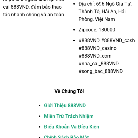
Địa chỉ: 696 Ngô Gia Tự,
cái 888VND, đảm bảo thao
Thành Tô, Hải An, Hải
tác nhanh chóng và an toàn.
Phòng, Việt Nam
Zipcode: 180000
#888VND #888VND_cash
#888VND_casino
#888VND_com
#nha_cai_888VND
#song_bac_888VND
Về Chúng Tôi
Giới Thiệu 888VND
Miễn Trừ Trách Nhiệm
Điểu Khoản Và Điều Kiện
Chính Sách Bảo Mật