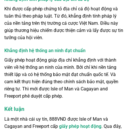
Khi được cấp phép chứng tỏ địa chỉ cá độ hoạt động và
tuân thủ theo pháp luật. Từ đó, khẳng định tính pháp lý
của nền tảng trên thị trường cá cược Việt Nam. Điều này
giúp thương hiệu chiếm được thiện cảm và lấy được sự tin
tưởng của hội viên.
Khẳng định hệ thống an ninh đạt chuẩn
Giấy phép hoạt động giúp địa chỉ khẳng định với thành
viên về hệ thống an ninh của mình. Bởi chỉ khi nền tảng
thiết lập và có hệ thống bảo mật đạt chuẩn quốc tế. Và
cam kết thực hiện đúng theo chính sách bảo mật, quyền
riêng tư. Thì mới được Isle of Man và Cagayan and
Freeport phê duyệt cấp phép.
Kết luận
Là một nhà cái uy tín, 888VND được Isle of Man và
Cagayan and Freeport cấp
giấy phép hoạt động
. Qua đây,