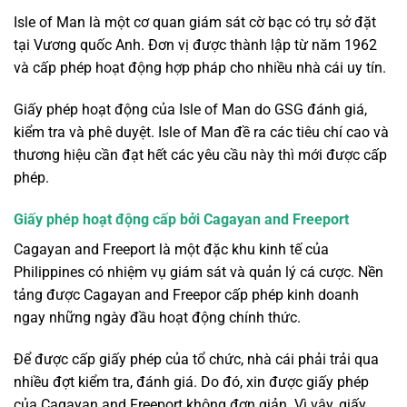
Isle of Man là một cơ quan giám sát cờ bạc có trụ sở đặt
tại Vương quốc Anh. Đơn vị được thành lập từ năm 1962
và cấp phép hoạt động hợp pháp cho nhiều nhà cái uy tín.
Giấy phép hoạt động của Isle of Man do GSG đánh giá,
kiểm tra và phê duyệt. Isle of Man đề ra các tiêu chí cao và
thương hiệu cần đạt hết các yêu cầu này thì mới được cấp
phép.
Giấy phép hoạt động cấp bởi Cagayan and Freeport
Cagayan and Freeport là một đặc khu kinh tế của
Philippines có nhiệm vụ giám sát và quản lý cá cược. Nền
tảng được Cagayan and Freepor cấp phép kinh doanh
ngay những ngày đầu hoạt động chính thức.
Để được cấp giấy phép của tổ chức, nhà cái phải trải qua
nhiều đợt kiểm tra, đánh giá. Do đó, xin được giấy phép
của Cagayan and Freeport không đơn giản. Vì vậy, giấy